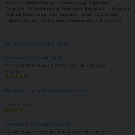
Utrecht
Geldermalsen
Culemborg
Mijdrecht
Naarden
Woudenberg
Leerdam
Ijsselstein
Hilversum
Wijk bij Duurstede
Tiel
Leusden
Zeist
Loosdrecht
Nijkerk
Juizen
Vinkeveen
Veenendaal
Bilthoven
Dit zeggen onze klanten
Evenement op maat Zeist
Wat ontzettend leuk! Dank voor je bijdrage!
- ingrid -
Wie Is De Mol in de stad Amersfoort
- Angelique -
Evenement op maat Waalwijk
Ik heb alleen maar positieve reacties gehoord,