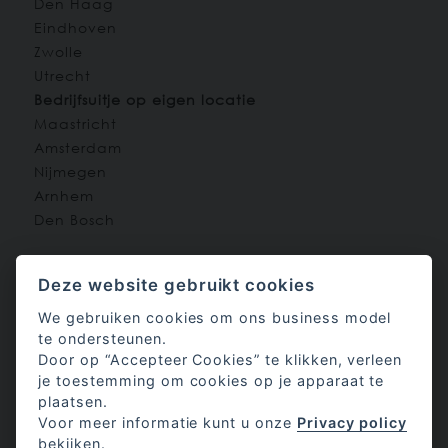
Den Haag
Eindhoven
Zwolle
Utrecht
Bedrijfsuitje op eigen locatie
Maastricht
Amsterdam
Nijmegen
Arnhem
Den Bosch
Populaire Gelegenheden
Deze website gebruikt cookies
Vriendenuitje en
We gebruiken cookies om ons business model
vriendenweekend
te ondersteunen.
Nieuwjaarsborrel
Door op “Accepteer Cookies” te klikken, verleen
Kerstborrel
je toestemming om cookies op je apparaat te
Vrijgezellenfeest mannen en
plaatsen.
vrouwen
Voor meer informatie kunt u onze
Privacy policy
Teambuilding en samenwerken
bekijken.