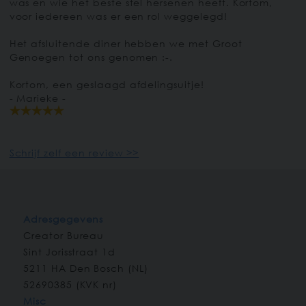
was en wie het beste stel hersenen heeft. Kortom,
voor iedereen was er een rol weggelegd!
Het afsluitende diner hebben we met Groot
Genoegen tot ons genomen :-.
Kortom, een geslaagd afdelingsuitje!
- Marieke -
Schrijf zelf een review >>
Adresgegevens
Creator Bureau
Sint Jorisstraat 1d
5211 HA
Den Bosch
(
NL
)
52690385 (KVK nr)
Misc