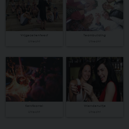
Vrijgezellenfeest
Teambuilding
Utrecht
Utrecht
Kerstborrel
Vriendenuitje
Utrecht
Utrecht