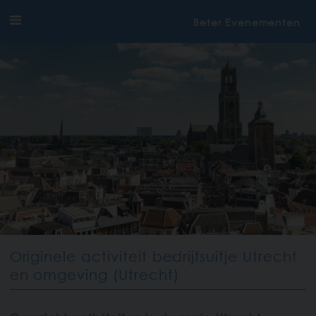
Beter Evenementen
Originele activiteit bedrijfsuitje Utrecht
en omgeving (Utrecht)