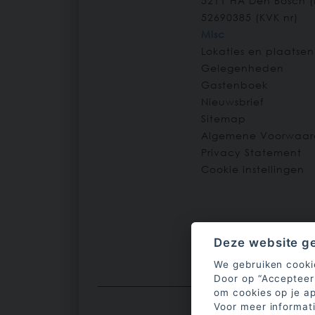
5211 HA
Den Bosch
(
52690385 (KVK nr)
Misc
Lokaties en plaatsen
Gelegenheden
Gastenboek
Nieuwsbrief
Sitemap
Algemene Voorwaar
Privacy Statement
Cookie instellingen
Deze website ge
We gebruiken cooki
Door op “Accepteer 
om cookies op je ap
Voor meer informat
141
klante