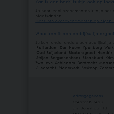
Kan ik een bedrijfsuitje ook op loc
Ja hoor, veel evenementen kun je ook o
plaatsvinden.
Meer info over evenementen op eigen l
Waar kan ik een bedrijfsuitje organ
Je kunt onder andere een bedrijfsuitje 
Rotterdam
Den Hoorn
Ypenburg
Wer
Oud-Beijerland
Bleskensgraaf
Hendrik
Strijen
Bergschenhoek
Sterreburd
Kri
Zwaluwe
Schiedam
Dordrecht
Maasd
Sliedrecht
Ridderkerk
Boskoop
Zoeter
Adresgegevens
Creator Bureau
Sint Jorisstraat 1d