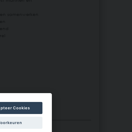
eest mannen en
 en samenwerken
 en
kend
rel
pteer Cookies
Voorkeuren
an
5
sterren)