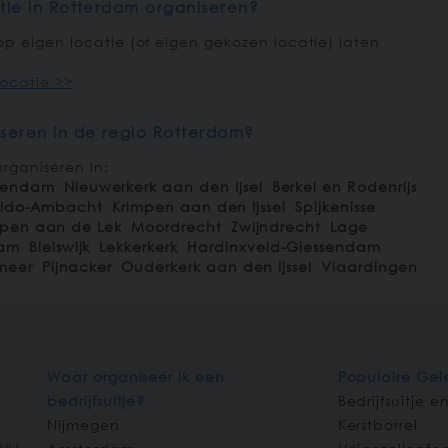
atie in Rotterdam organiseren?
p eigen locatie (of eigen gekozen locatie) laten
ocatie >>
iseren in de regio Rotterdam?
organiseren in:
kendam
Nieuwerkerk aan den Ijsel
Berkel en Rodenrijs
-Ido-Ambacht
Krimpen aan den Ijssel
Spijkenisse
mpen aan de Lek
Moordrecht
Zwijndrecht
Lage
am
Bleiswijk
Lekkerkerk
Hardinxveld-Giessendam
meer
Pijnacker
Ouderkerk aan den Ijssel
Vlaardingen
Waar organiseer ik een
Populaire Ge
bedrijfsuitje?
Bedrijfsuitje e
Nijmegen
Kerstborrel