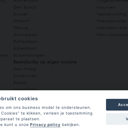
NL
)
Amsterdam
Vrijgezellenf
Den Bosch
vrouwen
Brussel
Teambuilding
Utrecht
Vriendenuitje
Tilburg
vriendenwee
Antwerpen
Nieuwjaarsbor
Rotterdam
Amersfoort
den
Scheveningen
Bedrijfsuitje op eigen locatie
Den Haag
Eindhoven
Breda
Maastricht
Zwolle
bruikt cookies
Arnhem
Acce
es om ons business model te ondersteunen.
Cookies” te klikken, verleen je toestemming
paraat te plaatsen.
ie kunt u onze
Privacy policy
bekijken.
n gaven
ons
gemiddeld een beoordeling van:
5 sterren
(v