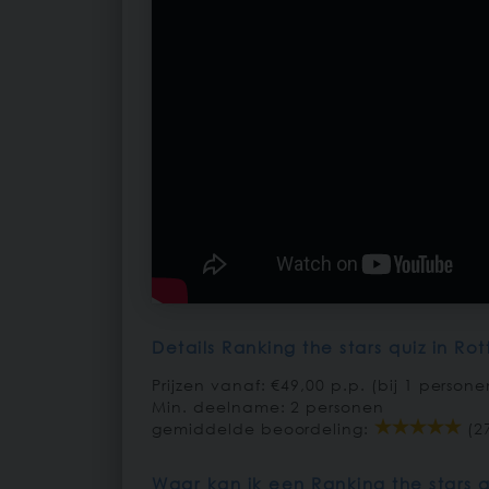
Details Ranking the stars quiz in Ro
Prijzen vanaf: €49,00 p.p. (bij 1 persone
Min. deelname: 2 personen
gemiddelde beoordeling:
(2
Waar kan ik een Ranking the stars 