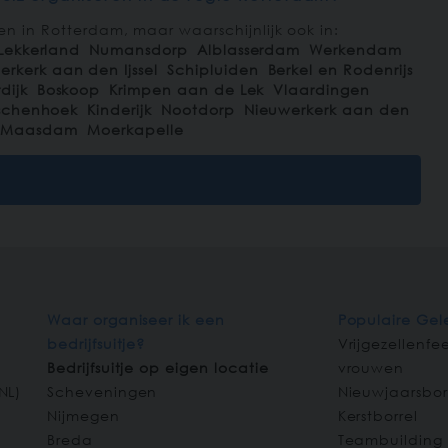
en in Rotterdam, maar waarschijnlijk ook in:
Lekkerland
Numansdorp
Alblasserdam
Werkendam
rkerk aan den Ijssel
Schipluiden
Berkel en Rodenrijs
dijk
Boskoop
Krimpen aan de Lek
Vlaardingen
schenhoek
Kinderijk
Nootdorp
Nieuwerkerk aan den
Maasdam
Moerkapelle
Waar organiseer ik een
Populaire Ge
bedrijfsuitje?
Vrijgezellenf
Bedrijfsuitje op eigen locatie
vrouwen
NL
)
Scheveningen
Nieuwjaarsbor
Nijmegen
Kerstborrel
Breda
Teambuilding