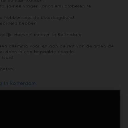
beter kunnen Ranken.
al ja-nee vragen (anoniem) proberen te
ld hebben met de belastingdienst
 geproefd hebben
elijk: Hoeveel mensen in Rotterdam.
 een dilemma voor, en aan de rest van de groep de
u doen in een bepaalde situatie.
 Stars!
rgeten.
iz in Rotterdam