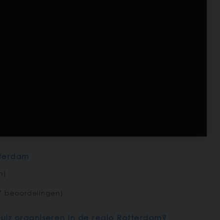
tterdam
n)
7 beoordelingen)
quiz organiseren in de regio Rotterdam?