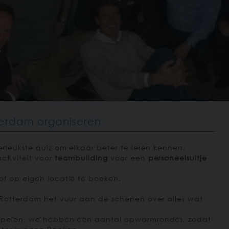
tterdam organiseren
lerleukste quiz om elkaar beter te leren kennen.
ctiviteit voor
teambuilding
voor een
personeelsuitje
of
op eigen locatie
te boeken.
n Rotterdam het vuur aan de schenen over alles wat
s spelen, we hebben een aantal opwarmrondes, zodat