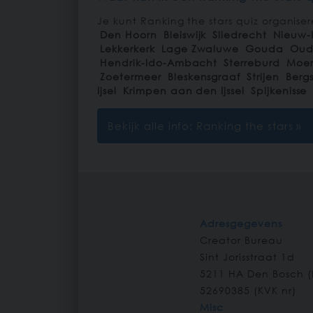
Je kunt Ranking the stars quiz organiser
Den Hoorn
Bleiswijk
Sliedrecht
Nieuw-
Lekkerkerk
Lage Zwaluwe
Gouda
Oude
Hendrik-Ido-Ambacht
Sterreburd
Moer
Zoetermeer
Bleskensgraaf
Strijen
Berg
Ijsel
Krimpen aan den Ijssel
Spijkenisse
Bekijk alle info: Ranking the stars »
Adresgegevens
Creator Bureau
Sint Jorisstraat 1d
5211 HA
Den Bosch
(
52690385 (KVK nr)
Misc