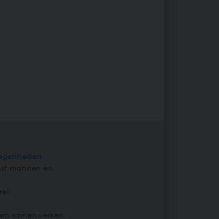
legenheden
eest mannen en
rel
 en samenwerken