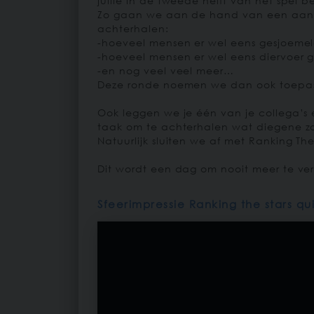
jullie in de tweede helft van het spel 
Zo gaan we aan de hand van een aant
achterhalen:
-hoeveel mensen er wel eens gesjoeme
-hoeveel mensen er wel eens diervoer
-en nog veel veel meer…
Deze ronde noemen we dan ook toepass
Ook leggen we je één van je collega’s
taak om te achterhalen wat diegene zo
Natuurlijk sluiten we af met Ranking The
Dit wordt een dag om nooit meer te ve
Sfeerimpressie Ranking the stars qu