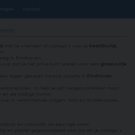
vragen
Contact
seren
iz
met je vrienden of collega`s voor je
bedrijfsuitje
,
en.
roeg in Eindhoven.
uwd dat je het prive kunt spelen voor een
groepsuitje
of een eigen gekozen horeca locatie in
Eindhoven
.
elmaterialen, zo heb je zelf nergens omkijken naar.
e en de nodige humor.
ue in verschillende vragen, foto en muziekrondes.
fdprijs en natuurlijk de eeuwige roem.
llig en plezier gegarandeerd voor jou en je collega`s