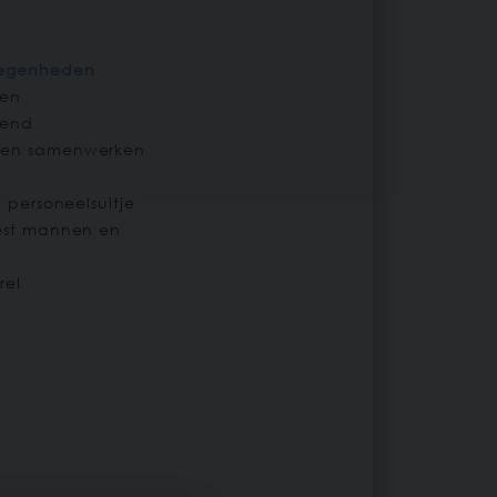
legenheden
 en
kend
 en samenwerken
n personeelsuitje
eest mannen en
rel