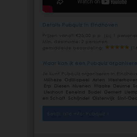
Details Pubquiz in Eindhoven
Prijzen vanaf: €25,00 p.p. (bij 1 persone
Min. deelname: 2 personen
gemiddelde beoordeling:
(1
Waar kan ik een Pubquiz organisere
Je kunt Pubquiz organiseren in Eindhove
Milheze
Odiliapeel
Asten
Westerhove
Erp
Diesen
Nuenen
Waalre
Deurne
S
Lieshout
Eeneind
Budel
Gemert
Liem
en Schaft
Schijndel
Oisterwijk
Sint-Oe
Bekijk alle info: Pubquiz »