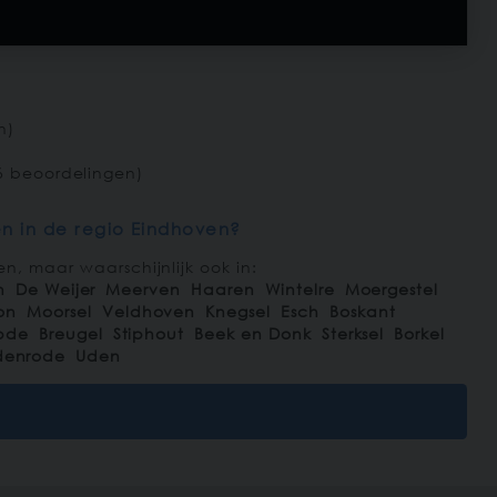
n)
6 beoordelingen)
n in de regio Eindhoven?
n, maar waarschijnlijk ook in:
n
De Weijer
Meerven
Haaren
Wintelre
Moergestel
on
Moorsel
Veldhoven
Knegsel
Esch
Boskant
pde
Breugel
Stiphout
Beek en Donk
Sterksel
Borkel
denrode
Uden