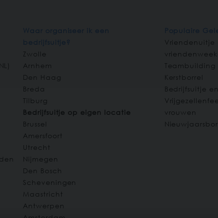
Waar organiseer ik een
Populaire Ge
bedrijfsuitje?
Vriendenuitje
Zwolle
vriendenwee
NL
)
Arnhem
Teambuilding
Den Haag
Kerstborrel
Breda
Bedrijfsuitje e
Tilburg
Vrijgezellenf
Bedrijfsuitje op eigen locatie
vrouwen
Brussel
Nieuwjaarsbor
Amersfoort
Utrecht
den
Nijmegen
Den Bosch
Scheveningen
Maastricht
Antwerpen
Amsterdam