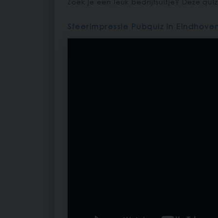
Zoek je een leuk bedrijfsuitje? Deze qui
Sfeerimpressie Pubquiz in Eindhove