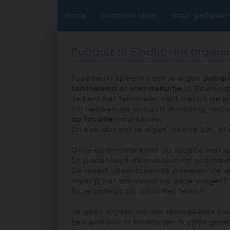
Home
Overzicht uitjes
Vaak gestelde 
Pubquiz in Eindhoven organi
Superleuk! Speel nu zelf je eigen
pubqu
familiefeest
of
vriendenuitje
in Eindhov
Je kent het fenomeen vast wel uit de k
Wij hebben de pubquiz dusdanig verbo
op locatie
naar keuze.
Dit kan dus ook je eigen locatie zijn, 
Onze quizmaster komt op locatie met sp
En presenteert de pubquiz vol overgav
De meest uiteenlopende passeren de rev
Weet jij het antwoord op deze vragen?
En je collega bij jou in het team?
Je gaat strijden om die felbegeerde hoo
Een pubquiz in Eindhoven is altijd geze